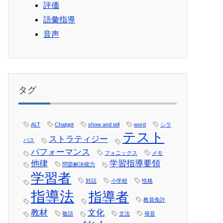
評価
語彙指導
音声
タグ
ALT
Chatgpt
show and tell
word
シラ
テスト
ストラティジー
バス
パフォーマンス
フォニックス
メモ
他律
学習指導要領
問題解決能力
学習者
対話
小学校
性格
指導法
指導者
教員免許
教材
文化
敬語
文法
母音