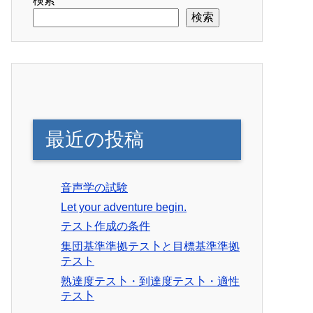
検索
検索
最近の投稿
音声学の試験
Let your adventure begin.
テスト作成の条件
集団基準準拠テス卜と目標基準準拠
テスト
熟達度テス卜・到達度テス卜・適性
テス卜