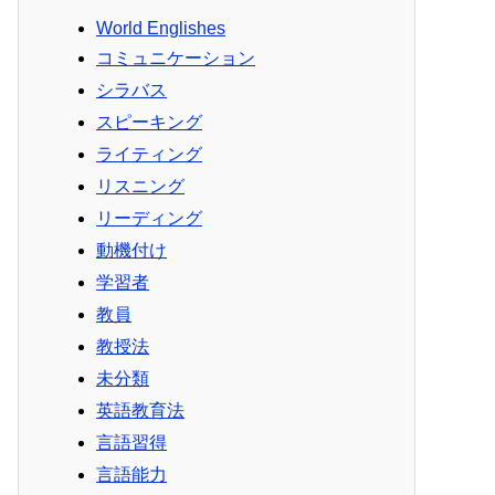
World Englishes
コミュニケーション
シラバス
スピーキング
ライティング
リスニング
リーディング
動機付け
学習者
教員
教授法
未分類
英語教育法
言語習得
言語能力