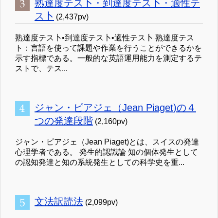
熟達度テス卜・到達度テス卜・適性テ
ス卜
(2,437pv)
熟達度テス卜•到達度テス卜•適性テス卜 熟達度テス
ト：言語を使って課題や作業を行うことができるかを
示す指標である。一般的な英語運用能力を測定するテ
ストで、テス...
ジャン・ピアジェ（Jean Piaget)の４
つの発達段階
(2,160pv)
ジャン・ピアジェ（Jean Piaget)とは、スイスの発達
心理学者である。 発生的認識論 知の個体発生として
の認知発達と知の系統発生としての科学史を重...
文法訳読法
(2,099pv)