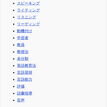
スピーキング
ライティング
リスニング
リーディング
動機付け
学習者
教員
教授法
未分類
英語教育法
言語習得
言語能力
評価
語彙指導
音声