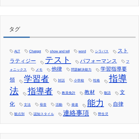
タグ
スト
ALT
Chatgpt
show and tell
word
シラバス
テスト
ラティジー
パフォーマンス
フ
他律
学習指導要
ォニックス
メモ
問題解決能力
指導
学習者
領
対話
小学校
性格
法
指導者
教材
文
教員免許
敬語
能力
化
自律
文法
母音
活動
発達
連絡事項
観点別
認知スタイル
野生児