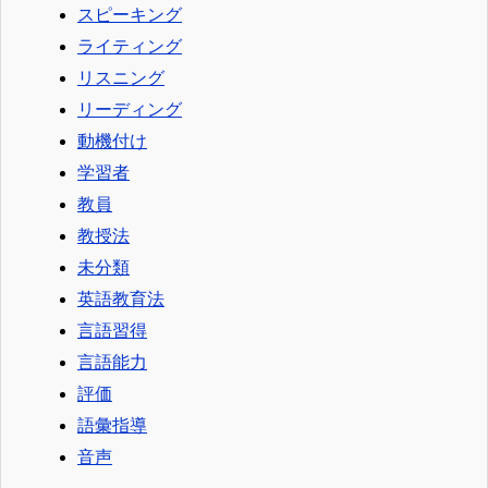
スピーキング
ライティング
リスニング
リーディング
動機付け
学習者
教員
教授法
未分類
英語教育法
言語習得
言語能力
評価
語彙指導
音声