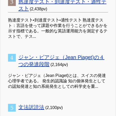
熟達度テス卜・到達度テス卜・適性テ
ス卜
(2,438pv)
熟達度テス卜•到達度テス卜•適性テス卜 熟達度テス
ト：言語を使って課題や作業を行うことができるかを
示す指標である。一般的な英語運用能力を測定するテ
ストで、テス...
ジャン・ピアジェ（Jean Piaget)の４
つの発達段階
(2,164pv)
ジャン・ピアジェ（Jean Piaget)とは、スイスの発達
心理学者である。 発生的認識論 知の個体発生として
の認知発達と知の系統発生としての科学史を重...
文法訳読法
(2,100pv)