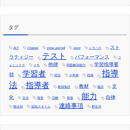
タグ
スト
ALT
Chatgpt
show and tell
word
シラバス
テスト
ラティジー
パフォーマンス
フ
他律
学習指導要
ォニックス
メモ
問題解決能力
指導
学習者
領
対話
小学校
性格
法
指導者
教材
文
教員免許
敬語
能力
化
自律
文法
母音
活動
発達
連絡事項
観点別
認知スタイル
野生児