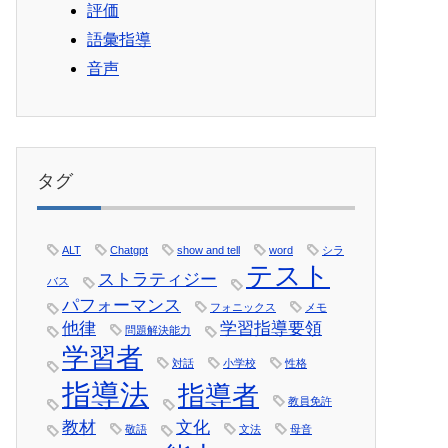
評価
語彙指導
音声
タグ
ALT
Chatgpt
show and tell
word
シラ
テスト
ストラティジー
バス
パフォーマンス
フォニックス
メモ
他律
学習指導要領
問題解決能力
学習者
対話
小学校
性格
指導法
指導者
教員免許
教材
文化
敬語
文法
母音