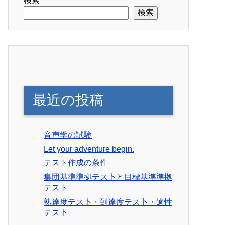
検索
検索
最近の投稿
音声学の試験
Let your adventure begin.
テスト作成の条件
集団基準準拠テス卜と目標基準準拠
テスト
熟達度テス卜・到達度テス卜・適性
テス卜