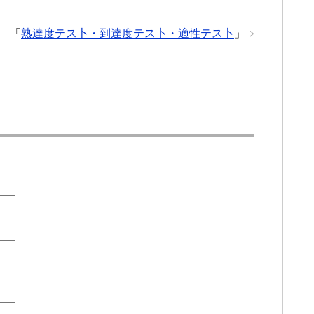
「
熟達度テス卜・到達度テス卜・適性テス卜
」