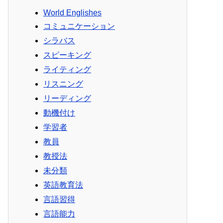
World Englishes
コミュニケーション
シラバス
スピーキング
ライティング
リスニング
リーディング
動機付け
学習者
教員
教授法
未分類
英語教育法
言語習得
言語能力